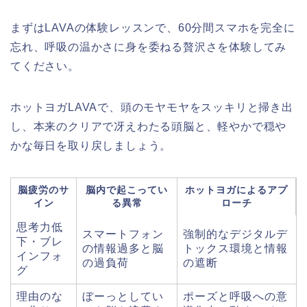
まずはLAVAの体験レッスンで、60分間スマホを完全に
忘れ、呼吸の温かさに身を委ねる贅沢さを体験してみ
てください。
ホットヨガLAVAで、頭のモヤモヤをスッキリと掃き出
し、本来のクリアで冴えわたる頭脳と、軽やかで穏や
かな毎日を取り戻しましょう。
脳疲労のサ
脳内で起こってい
ホットヨガによるアプ
イン
る異常
ローチ
思考力低
スマートフォン
強制的なデジタルデ
下・ブレ
の情報過多と脳
トックス環境と情報
インフォ
の過負荷
の遮断
グ
理由のな
ぼーっとしてい
ポーズと呼吸への意