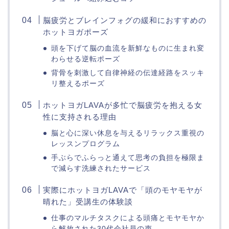
脳疲労とブレインフォグの緩和におすすめの
ホットヨガポーズ
頭を下げて脳の血流を新鮮なものに生まれ変
わらせる逆転ポーズ
背骨を刺激して自律神経の伝達経路をスッキ
リ整えるポーズ
ホットヨガLAVAが多忙で脳疲労を抱える女
性に支持される理由
脳と心に深い休息を与えるリラックス重視の
レッスンプログラム
手ぶらでふらっと通えて思考の負担を極限ま
で減らす洗練されたサービス
実際にホットヨガLAVAで「頭のモヤモヤが
晴れた」受講生の体験談
仕事のマルチタスクによる頭痛とモヤモヤか
ら解放された30代会社員の声