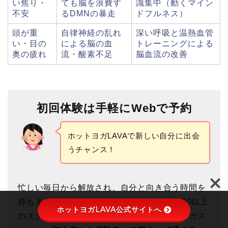
い焦り・
ても脳を浪費す
識集中（動くマイン
不安
るDMNの暴走
ドフルネス）
頭が重
自律神経の乱れ
深い呼吸と温熱血管
い・目の
による脳の血
トレーニングによる
奥の疲れ
流・酸素不足
脳血流の改善
初回体験は手軽にWebで予約
ホットヨガLAVAで新しい自分に出会
うチャンス！
忙しい毎日から解放され、自分と向き合う時間を
持ちませんか？ホットヨガLAVAは、全国520以上
ホットヨガLAVA公式サイトへ
のスタジオを展開する業界最大級のホットヨガス